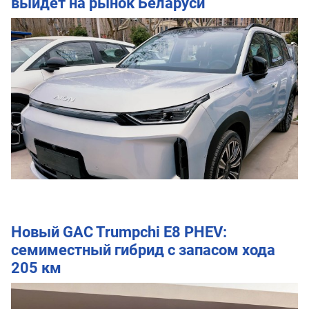
выйдет на рынок Беларуси
Новый GAC Trumpchi E8 PHEV:
семиместный гибрид с запасом хода
205 км