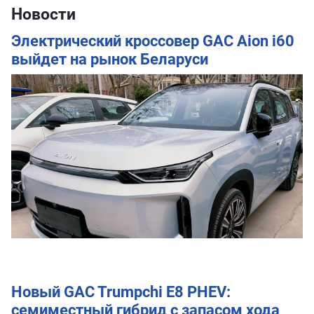
Новости
Электрический кроссовер GAC Aion i60
выйдет на рынок Беларуси
Новый GAC Trumpchi E8 PHEV:
семиместный гибрид с запасом хода