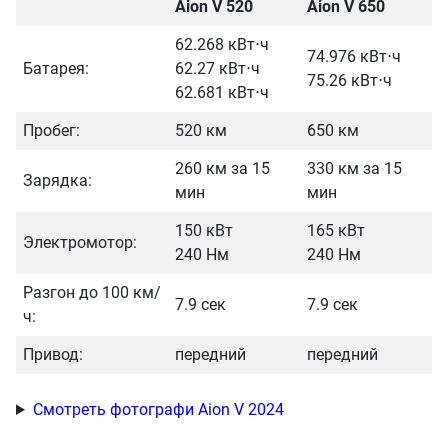
Aion V 520
Aion V 650
62.268 кВт⋅ч
74.976 кВт⋅ч
Батарея:
62.27 кВт⋅ч
75.26 кВт⋅ч
62.681 кВт⋅ч
Пробег:
520 км
650 км
260 км за 15
330 км за 15
Зарядка:
мин
мин
150 кВт
165 кВт
Электромотор:
240 Нм
240 Нм
Разгон до 100 км/
7.9 сек
7.9 сек
ч:
Привод:
передний
передний
Смотреть фотографи Aion V 2024